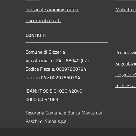
Personale Amministrativo
Mobilità e
Documenti e dati
CONTATTI
Comune di Gizzeria
Prenotaz
Via Albania, n. 24 - 88040 (CZ)
Segnalazi
Codice Fiscale: 00297850794
Leggi le 
Partita IVA: 00297850794
Richiesta
IBAN: IT 98 S 01030 42840
000004051069
Tesoreria Comunale Banca Monte dei
Paschi di Siena s.p.a.
PEC:
protocollo.gizzeria@asmepec.it