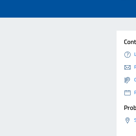
Cont
Prob