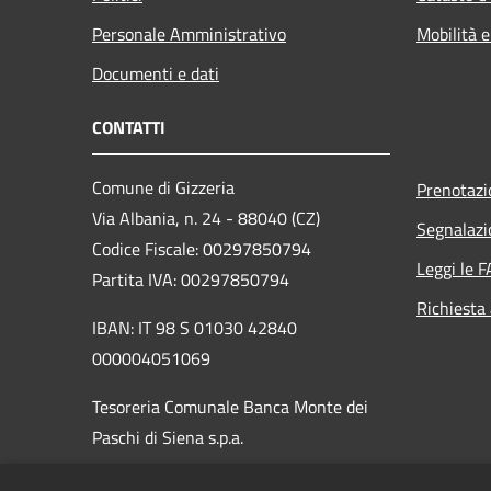
Personale Amministrativo
Mobilità e
Documenti e dati
CONTATTI
Comune di Gizzeria
Prenotaz
Via Albania, n. 24 - 88040 (CZ)
Segnalazi
Codice Fiscale: 00297850794
Leggi le 
Partita IVA: 00297850794
Richiesta
IBAN: IT 98 S 01030 42840
000004051069
Tesoreria Comunale Banca Monte dei
Paschi di Siena s.p.a.
PEC:
protocollo.gizzeria@asmepec.it