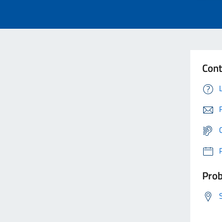
Cont
Prob