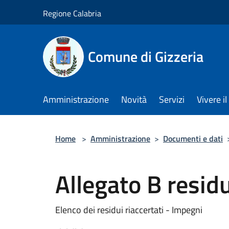
Salta al contenuto principale
Regione Calabria
Comune di Gizzeria
Amministrazione
Novità
Servizi
Vivere 
Home
>
Amministrazione
>
Documenti e dati
Allegato B residu
Elenco dei residui riaccertati - Impegni