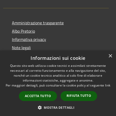
Amministrazione trasparente
Albo Pretorio
Informativa privacy
Note legali
×
Dichiarazione di accessibilità
Informazioni sui cookie
Questo sito web utilizza cookie tecnici e assimilati strettamente
necessari al corretto funzionamento e alla navigazione del sito,
nonché un cookie tecnico analitico al solo fine di elaborare
informazioni statistiche, aggregate e anonime.
RSS
Copyright © 2026 • Comune di
Per maggiori dettagli, può consultare la cookie policy al seguente
link
Accessibilità
Gizzeria • Powered by
Privacy
Municipium
Accesso
•
RIFIUTA TUTTO
ACCETTA TUTTO
Cookie
redazione
Mappa del sito
MOSTRA DETTAGLI