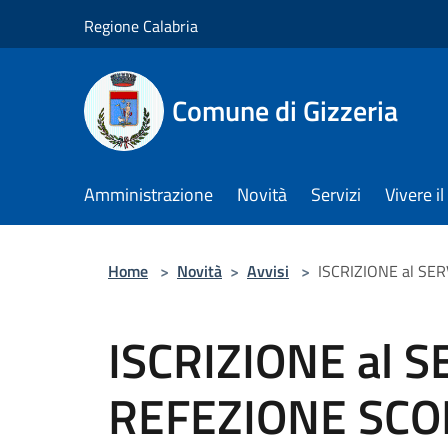
Salta al contenuto principale
Regione Calabria
Comune di Gizzeria
Amministrazione
Novità
Servizi
Vivere 
Home
>
Novità
>
Avvisi
>
ISCRIZIONE al SE
ISCRIZIONE al S
REFEZIONE SCOL