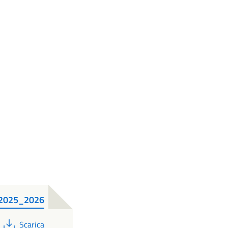
._2025_2026
PDF
Scarica