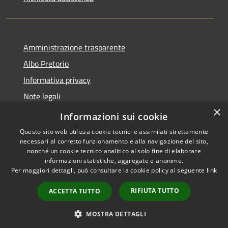
Amministrazione trasparente
Albo Pretorio
Informativa privacy
Note legali
×
Dichiarazione di accessibilità
Informazioni sui cookie
Questo sito web utilizza cookie tecnici e assimilati strettamente
necessari al corretto funzionamento e alla navigazione del sito,
nonché un cookie tecnico analitico al solo fine di elaborare
informazioni statistiche, aggregate e anonime.
RSS
Copyright © 2026 • Comune di
Per maggiori dettagli, può consultare la cookie policy al seguente
link
Accessibilità
Gizzeria • Powered by
Privacy
Municipium
Accesso
•
RIFIUTA TUTTO
ACCETTA TUTTO
Cookie
redazione
Mappa del sito
MOSTRA DETTAGLI