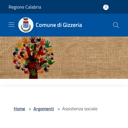
Salta al contenuto principale
Regione Calabria
Comune di Gizzeria
Home
>
Argomenti
>
Assistenza sociale