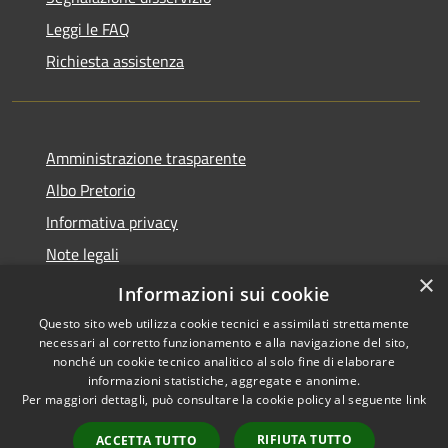
Leggi le FAQ
Richiesta assistenza
Amministrazione trasparente
Albo Pretorio
Informativa privacy
Note legali
×
Dichiarazione di accessibilità
Informazioni sui cookie
Questo sito web utilizza cookie tecnici e assimilati strettamente
necessari al corretto funzionamento e alla navigazione del sito,
nonché un cookie tecnico analitico al solo fine di elaborare
informazioni statistiche, aggregate e anonime.
RSS
Copyright © 2026 • Comune di
Per maggiori dettagli, può consultare la cookie policy al seguente
link
Accessibilità
Gizzeria • Powered by
Privacy
Municipium
Accesso
•
RIFIUTA TUTTO
ACCETTA TUTTO