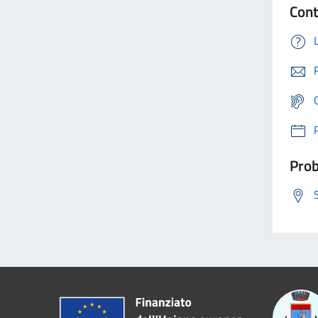
Cont
Prob