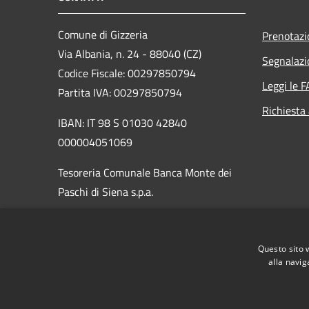
Comune di Gizzeria
Prenotaz
Via Albania, n. 24 - 88040 (CZ)
Segnalazi
Codice Fiscale: 00297850794
Leggi le 
Partita IVA: 00297850794
Richiesta
IBAN: IT 98 S 01030 42840
000004051069
Tesoreria Comunale Banca Monte dei
Paschi di Siena s.p.a.
PEC:
protocollo.gizzeria@asmepec.it
Centralino Unico: 0968403045 /
Questo sito 
0968403321
alla navig