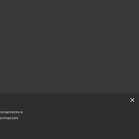
×
nzionamento e
nformazioni